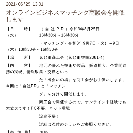
2021
06
29 13:01
/
/
オンラインビジネスマッチング商談会を開催
します
【日 時】 （ 自 社 P R ）令和3年8月25日
（水） 13時30分～16時30分
（マッチング）令和3年9月7日（火）～9日
（木）13時30分～16時30分
【場 所】 智頭町商工会（智頭町智頭2081-4）
【内 容】
地元の優れた技術や製品、販路拡大、企業間連
携の実現、情報収集・交換といっ
た
「出
会
いの場」を商工会がお手伝いします。
今回は「自社PR」と「マッチン
グ」
を
分けて開催します。
商工会で開催するので、オンライン未
経験でも
大丈
夫です！PC不要、ネット環境
設
定不要！
詳細は添付のチラシをご参照ください。
【参 加 費】 無料