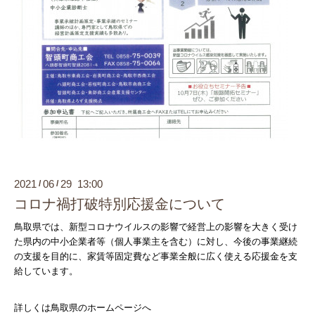
2021
06
29 13:00
/
/
コロナ禍打破特別応援金について
鳥取県では、新型コロナウイルスの影響で
経営上の影響を大きく受け
た県内の中小企業者等（個人事業主を含
む）に対し、今後の事業継続
の支援を目的に、家賃等固定費など事業全般に広く使える応援金を支
給しています。
詳しくは鳥取県のホームページへ