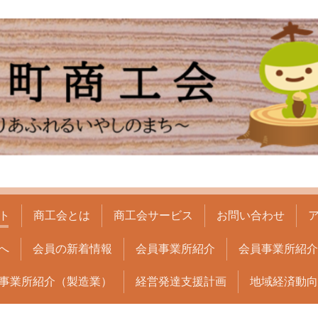
ト
商工会とは
商工会サービス
お問い合わせ
へ
会員の新着情報
会員事業所紹介
会員事業所紹介(
事業所紹介（製造業）
経営発達支援計画
地域経済動向