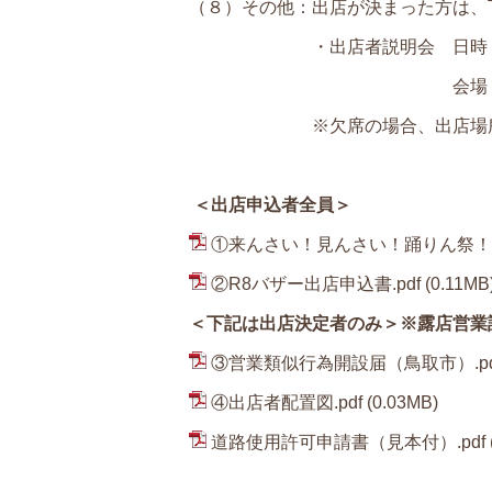
（８）その他：出店が決まった方は、
・出店者説明会 日時 8月
会場 智頭町商工
※欠席の場合、出店場所等の決
＜出店申込者全員＞
①来んさい！見んさい！踊りん祭！！
②R8バザー出店申込書.pdf
(0.11MB
＜下記は出店決定者のみ＞※露店営業
③営業類似行為開設届（鳥取市）.pd
④出店者配置図.pdf
(0.03MB)
道路使用許可申請書（見本付）.pdf