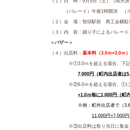
（１）日 時：9月5日（土）（雨天決
（パレード）午後1時開演 （ス
（２）会 場：智頭駅前 商工会横駐
（３）内 容：踊り子によるパレード
＜バザー＞
（４）出店料：
基本料（3.0ｍ×3.0ｍ
※①3.0ｍを超える場合、下記
7,000円（町内出店者は5,
※②6.0ｍを超える場合、①
+1.0ｍ毎に
1,000円（
※例：町外出店者で（3.6
11,000円+7,000
※③出店料は祭り当日に集金