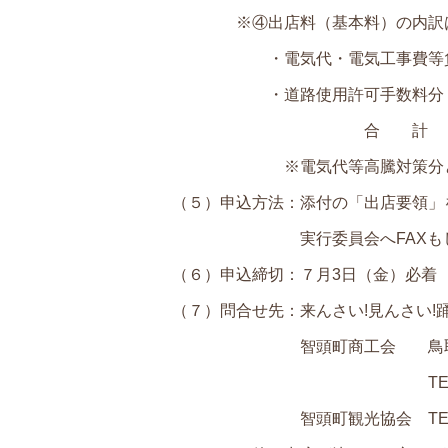
※④出店料（基本料）の内訳は
・電気代・電気工事費等負担金：（
・道路使用許可手数料分 
合 計 ： 11,
※電気代等高騰対策分として前年
（５）申込方法：添付の「出店要領」
実行委員会へFAXもしくは
（６）申込締切：７月3日（金）必着
（７）問合せ先：来んさい!見んさい!
智頭町商工会 鳥取県八頭郡
TEL：0858‐75‐003
智頭町観光協会 TEL：0858