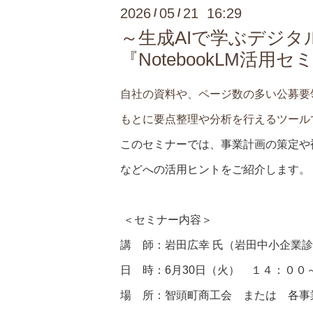
2026
05
21 16:29
/
/
～生成AIで学ぶデジタ
『NotebookLM活
自社の資料や、ページ数の多い公募要
もとに要点整理や分析を行えるツール
このセミナーでは、事業計画の策定や
などへの活用ヒントをご紹介します。
＜セミナー内容＞
講 師：岩田広幸 氏（岩田中小企業
日 時：6月30日（火） １４：００
場 所：智頭町商工会 または 各事