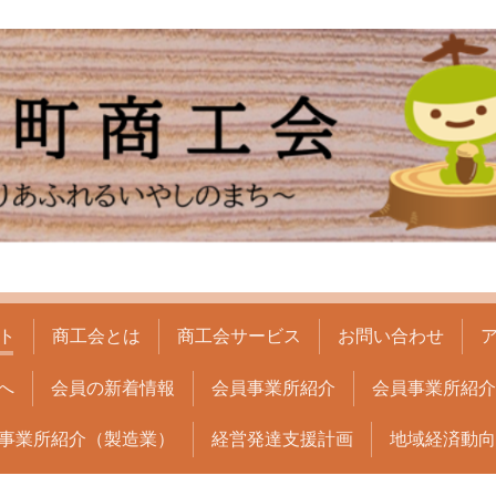
ト
商工会とは
商工会サービス
お問い合わせ
へ
会員の新着情報
会員事業所紹介
会員事業所紹介(
事業所紹介（製造業）
経営発達支援計画
地域経済動向