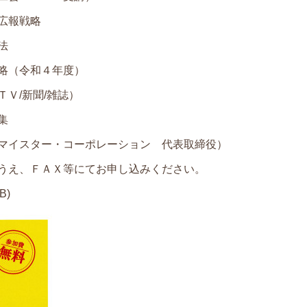
広報戦略
法
（令和４年度）
/新聞/雑誌）
集
マイスター・コーポレーション 代表取締役）
うえ、ＦＡＸ等にてお申し込みください。
B)