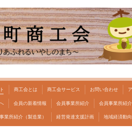
ト
商工会とは
商工会サービス
お問い合わせ
へ
会員の新着情報
会員事業所紹介
会員事業所紹介(
事業所紹介（製造業）
経営発達支援計画
地域経済動向