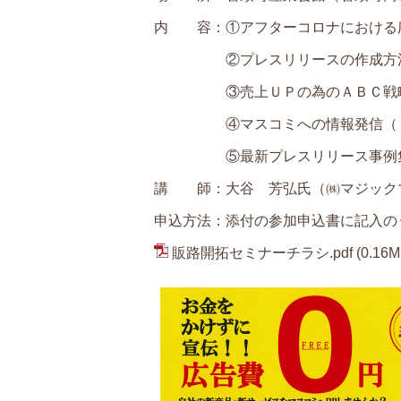
内 容：①アフターコロナにおける
②プレスリリースの作成方
③売上ＵＰの為のＡＢＣ戦略
④マスコミへの情報発信（ＴＶ
⑤最新プレスリリース事例
講 師：大谷 芳弘氏（㈱マジック
申込方法：添付の参加申込書に記入の
販路開拓セミナーチラシ.pdf
(0.16M