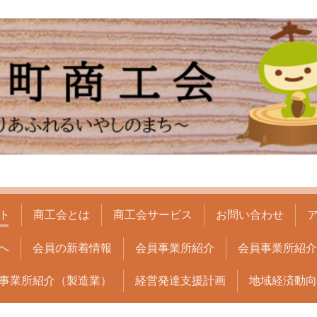
ト
商工会とは
商工会サービス
お問い合わせ
へ
会員の新着情報
会員事業所紹介
会員事業所紹介(
事業所紹介（製造業）
経営発達支援計画
地域経済動向