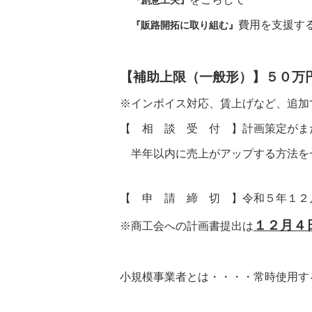
費用を支援す
『販路開拓に取り組む』
【補助上限（一般形）】
５
０万
※インボイス対応、賃上げなど、追加
【 相 談 受 付 】計画策定がま
半年以内に売上がアップする方法を
【 申 請 締 切 】令和５年１２
１２月４
※商工会への計画書提出は
小規模事業者とは・・・・常時使用す