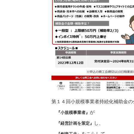
第１４回小規模事業者持続化補助金の
が
『小規模事業者』
し、
『経営計画を策定』
をこらして
『創意工夫』